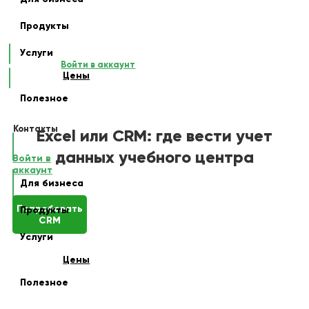
Продукты
Услуги
Войти в аккаунт
Цены
Полезное
Контакты
Excel или CRM: где вести учет
данных учебного центра
Войти в
аккаунт
Для бизнеса
Попробовать
Продукты
CRM
Услуги
Цены
Полезное