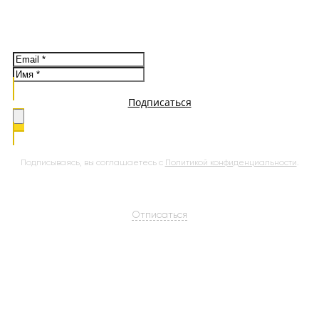
Новости системы, спецпредложения, материалы об
обучении
Подписаться
Подписываясь, вы соглашаетесь с
Политикой конфиденциальности
.
Отписаться
Мой Класс © 2017
-2026