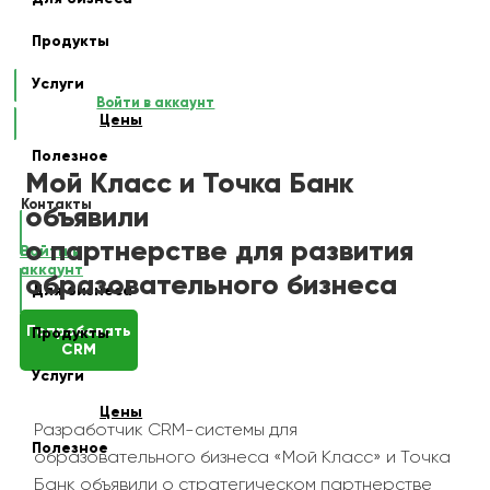
Продукты
Услуги
Войти в аккаунт
Цены
Полезное
Мой Класс и Точка Банк
Контакты
объявили
о партнерстве для развития
Войти в
аккаунт
образовательного бизнеса
Для бизнеса
Попробовать
Продукты
CRM
Услуги
Цены
Разработчик CRM-системы для
Полезное
образовательного бизнеса «Мой Класс» и Точка
Банк объявили о стратегическом партнерстве