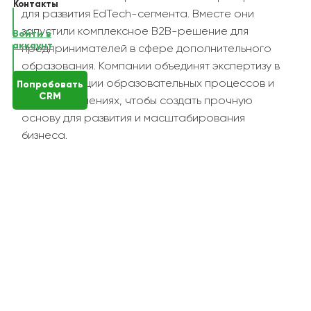
Контакты
для развития EdTech-сегмента. Вместе они
запустили комплексное B2B-решение для
Войти в
аккаунт
предпринимателей в сфере дополнительного
образования. Компании объединят экспертизу в
автоматизации образовательных процессов и
Попробовать
CRM
финтех-решениях, чтобы создать прочную
основу для развития и масштабирования
бизнеса.