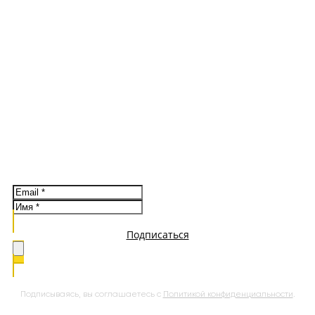
Новости системы, спецпредложения, материалы об
обучении
Подписаться
Подписываясь, вы соглашаетесь с
Политикой конфиденциальности
.