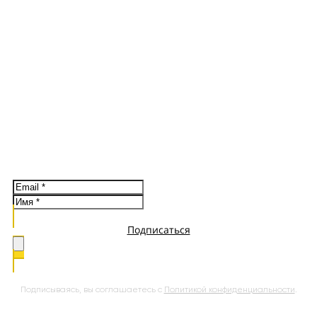
Новости системы, спецпредложения, материалы об
обучении
Подписаться
Подписываясь, вы соглашаетесь с
Политикой конфиденциальности
.